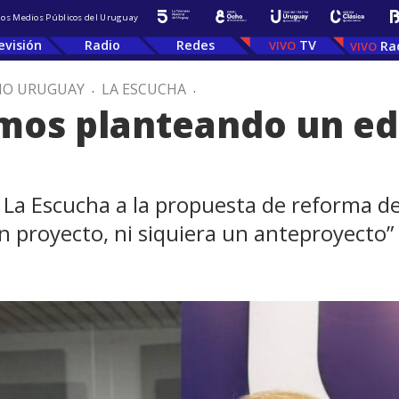
 los Medios Públicos del Uruguay
evisión
Radio
Redes
TV
Ra
IO URUGUAY
.
LA ESCUCHA
.
mos planteando un edi
n La Escucha a la propuesta de reforma del
n proyecto, ni siquiera un anteproyecto”