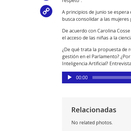
respeto”.
A principios de junio se esper
Copy
busca consolidar a las mujeres
Link
De acuerdo con Carolina Cosse 
el acceso de las niñas a la cien
¿De qué trata la propuesta de r
gestión en el Parlamento? ¿Por
Inteligencia Artificial? Entrevi
Reproductor
00:00
de
audio
Relacionadas
No related photos.