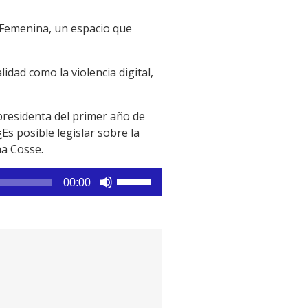
 Femenina, un espacio que
dad como la violencia digital,
epresidenta del primer año de
s posible legislar sobre la
na Cosse.
Utiliza
00:00
las
teclas
de
flecha
arriba/abajo
para
aumentar
o