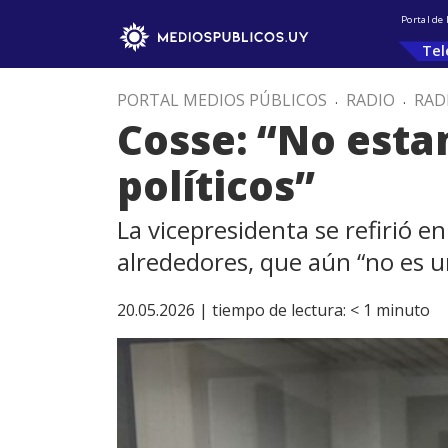
Portal de
Tel
PORTAL MEDIOS PÚBLICOS
.
RADIO
.
RAD
Cosse: “No esta
políticos”
La vicepresidenta se refirió e
alrededores, que aún “no es u
20.05.2026 |
tiempo de lectura:
< 1
minuto