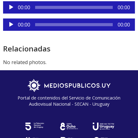
audio
Reproductor
00:00
00:00
de
audio
Reproductor
00:00
00:00
de
audio
Relacionadas
No related photos.
Portal de contenidos del Servicio de Comunicación
Audiovisual Nacional - SECAN - Uruguay