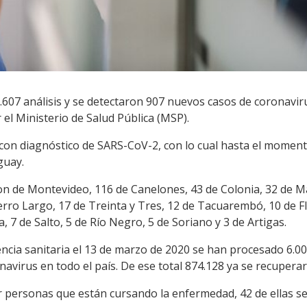
8.607 análisis y se detectaron 907 nuevos casos de coronaviru
el Ministerio de Salud Pública (MSP).
s con diagnóstico de SARS-CoV-2, con lo cual hasta el momen
guay.
on de Montevideo, 116 de Canelones, 43 de Colonia, 32 de Ma
erro Largo, 17 de Treinta y Tres, 12 de Tacuarembó, 10 de F
a, 7 de Salto, 5 de Río Negro, 5 de Soriano y 3 de Artigas.
cia sanitaria el 13 de marzo de 2020 se han procesado 6.00
navirus en todo el país. De ese total 874.128 ya se recupera
ir personas que están cursando la enfermedad, 42 de ellas 