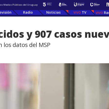
 los Medios Públicos del Uruguay
evisión
Radio
Noticias
TV
Ra
ecidos y 907 casos nue
n los datos del MSP