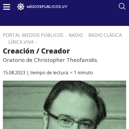
PORTAL MEDIOS PÚBLICOS
.
RADIO
.
RADIO CLÁSICA
.
LÍRICA VIVA
.
Creación / Creador
Oratorio de Christopher Theofanidis.
15.08.2023 |
tiempo de lectura:
< 1
minuto