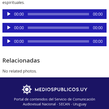
espirituales.
Reproductor
00:00
00:00
de
audio
Reproductor
00:00
00:00
de
audio
Reproductor
00:00
00:00
de
audio
Relacionadas
No related photos.
Portal de contenidos del Servicio de Comunicación
Audiovisual Nacional - SECAN - Uruguay