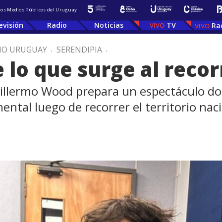
 los Medios Públicos del Uruguay
evisión
Radio
Noticias
TV
Ra
IO URUGUAY
.
SERENDIPIA
.
e lo que surge al recor
Guillermo Wood prepara un espectáculo d
ntal luego de recorrer el territorio nac