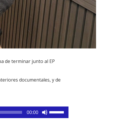
ba de terminar junto al EP
anteriores documentales, y de
Utiliza
00:00
las
teclas