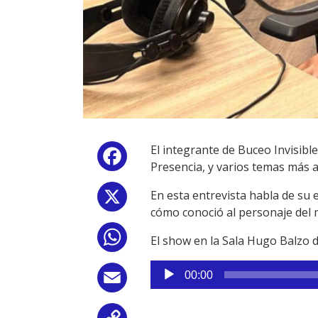
El integrante de Buceo Invisibl
Facebook
Presencia, y varios temas más 
En esta entrevista habla de su 
X
cómo conoció al personaje del m
WhatsApp
El show en la Sala Hugo Balzo de
Reproductor
00:00
Email
de
audio