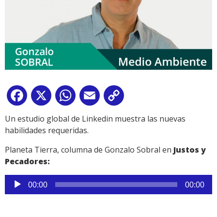
Facebook
X
WhatsApp
Email
Copy
Link
Un estudio global de Linkedin muestra las nuevas
habilidades requeridas.
Planeta Tierra, columna de Gonzalo Sobral en
Justos y
Pecadores:
Reproductor
00:00
00:00
de
audio