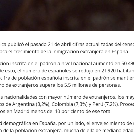
tica publicó el pasado 21 de abril cifras actualizadas del cen
taca el crecimiento de la inmigración extranjera en España.
ión inscrita en el padrón a nivel nacional aumentó en 50.490
 de esto, el número de españoles se redujo en 21.920 habita
 cifra de población española inscrita en el padrón se mantie
ro de extranjeros supera los 5,5 millones de personas.
 las nacionalidades con mayor número de extranjeros, los m
nos de Argentina (8,2%), Colombia (7,3%) y Perú (7,2%). Pro
s en Madrid menos del 10 por ciento de ese total.
ad demográfica en España, por un lado, el envejecimiento de 
o de la población extranjera, mucha de ella de mediana edad