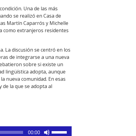
condición. Una de las más
cuando se realizó en Casa de
stas Martín Caparrós y Michelle
a como extranjeros residentes
. La discusión se centró en los
neras de integrarse a una nueva
batieron sobre si existe un
ad lingüística adopta, aunque
 la nueva comunidad. En esas
 de la que se adopta al
Utiliza
00:00