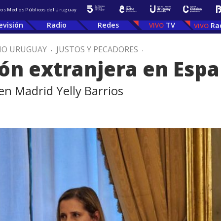
 los Medios Públicos del Uruguay
evisión
Radio
Redes
TV
Ra
IO URUGUAY
.
JUSTOS Y PECADORES
.
ión extranjera en Esp
en Madrid Yelly Barrios