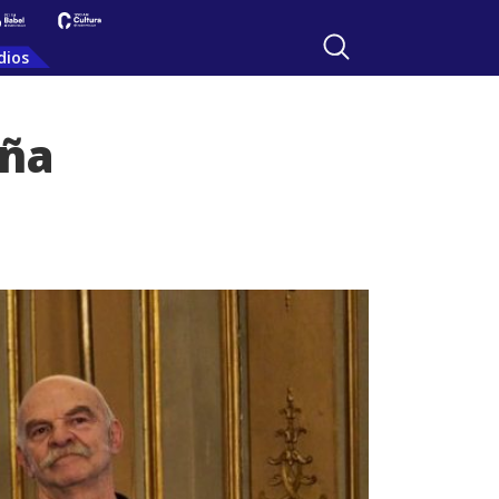
dios
aña