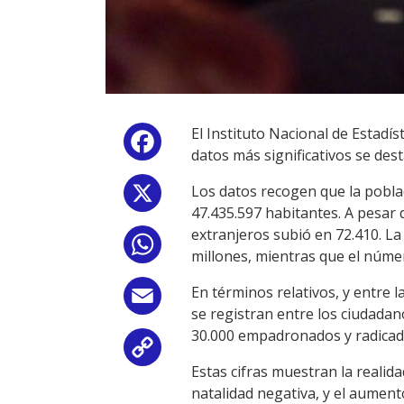
El Instituto Nacional de Estadís
Facebook
datos más significativos se des
Los datos recogen que la poblac
X
47.435.597 habitantes. A pesar
extranjeros subió en 72.410. La
WhatsApp
millones, mientras que el núme
En términos relativos, y entre
Email
se registran entre los ciudada
30.000 empadronados y radicado
Copy
Estas cifras muestran la realid
Link
natalidad negativa, y el aument