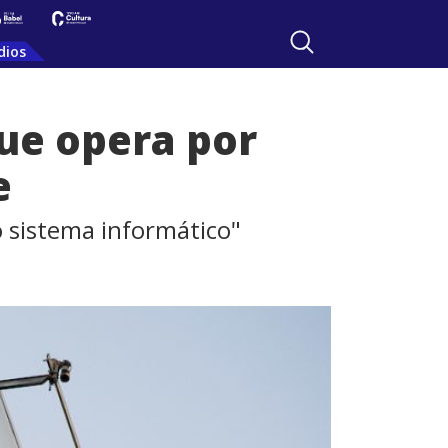
dios
ue opera por
e
 sistema informático"