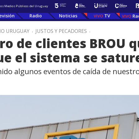
 los Medios Públicos del Uruguay
evisión
Radio
Noticias
TV
Ra
IO URUGUAY
.
JUSTOS Y PECADORES
.
o de clientes BROU q
ue el sistema se satur
do algunos eventos de caída de nuestro