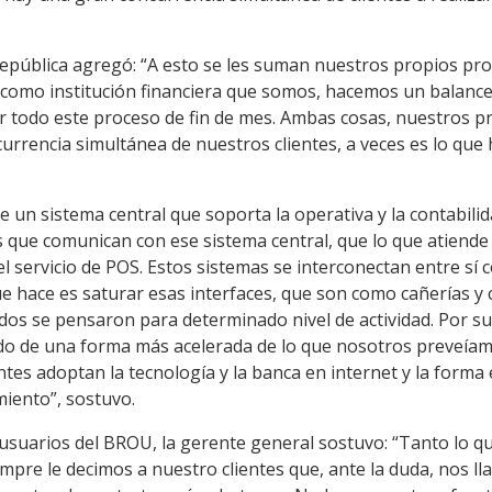
epública agregó: “A esto se les suman nuestros propios proc
 como institución financiera que somos, hacemos un balanc
r todo este proceso de fin de mes. Ambas cosas, nuestros pr
urrencia simultánea de nuestros clientes, a veces es lo que
 un sistema central que soporta la operativa y la contabili
s que comunican con ese sistema central, que lo que atiende 
el servicio de POS. Estos sistemas se interconectan entre sí 
ue hace es saturar esas interfaces, que son como cañerías y
os se pensaron para determinado nivel de actividad. Por sue
do de una forma más acelerada de lo que nosotros preveíam
entes adoptan la tecnología y la banca en internet y la forma
iento”, sostuvo.
usuarios del BROU, la gerente general sostuvo: “Tanto lo qu
iempre le decimos a nuestro clientes que, ante la duda, nos l