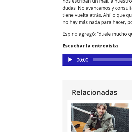
nos escriban un mail, a nuestr
dudas. No avancemos y consulte
tiene vuelta atrás. Ahí lo que q
no hay más nada para hacer, po
Espino agregó: “duele mucho que
Escuchar la entrevista
Reproductor
00:00
de
audio
Relacionadas