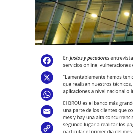
En
Justos y pecadores
entrevista
Facebook
servicios online, vulneraciones 
“Lamentablemente hemos tenido 
X
que realizan nuestros técnicos,
aplicaciones a nivel nacional o
WhatsApp
El BROU es el banco más grande 
una parte de los clientes que c
Email
mes y hay una alta concurrencia 
segundo lugar a realizar los pa
Copy
particular el primer día del me