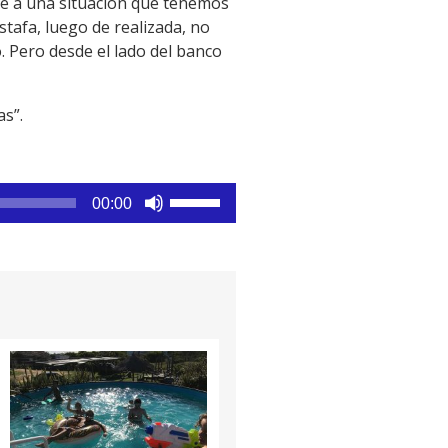
te a una situación que tenemos
tafa, luego de realizada, no
o. Pero desde el lado del banco
as”.
Utiliza
00:00
las
teclas
de
flecha
arriba/abajo
para
aumentar
o
disminuir
el