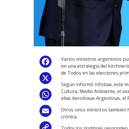
Varios ministros argentinos pu
Facebook
en una estrategia del kirchneri
de Todos en las elecciones pri
X
Según informó Infobae, este mié
Cultura, Medio Ambiente, el vic
WhatsApp
ellas Aerolíneas Argentinas, el
Otros cinco ministros también 
Email
crónica.
Todos los nombres responden a 
Copy