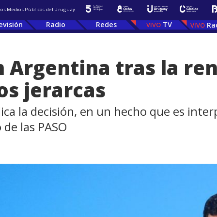
 los Medios Públicos del Uruguay
evisión
Radio
Redes
TV
Ra
en Argentina tras la re
os jerarcas
lica la decisión, en un hecho que es int
o de las PASO