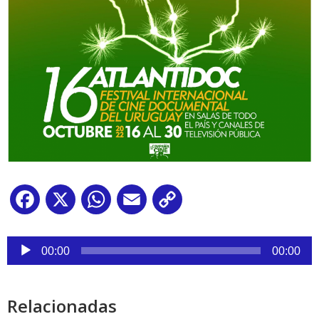
Facebook
X
WhatsApp
Email
Copy
Link
Reproductor
de
00:00
00:00
audio
Relacionadas