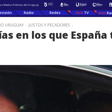
 los Medios Públicos del Uruguay
evisión
Radio
Redes
TV
Ra
IO URUGUAY
.
JUSTOS Y PECADORES
.
ías en los que España