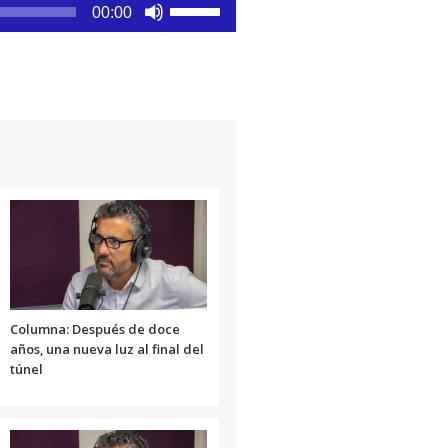
Utiliza
00:00
las
teclas
de
flecha
arriba/abajo
para
aumentar
o
disminuir
el
volumen.
Columna: Después de doce
años, una nueva luz al final del
túnel