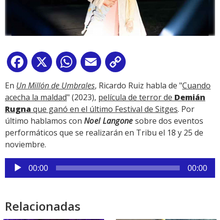
Facebook
X
WhatsApp
Email
Copy
Link
En
Un Millón de Umbrales
, Ricardo Ruiz habla de "
Cuando
acecha la maldad
" (2023),
película de terror de
Demián
Rugna
que ganó en el último Festival de Sitges
. Por
último hablamos con
Noel Langone
sobre dos eventos
performáticos que se realizarán en Tribu el 18 y 25 de
noviembre.
Reproductor
00:00
00:00
de
audio
Relacionadas