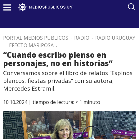
PORTAL MEDIOS PÚBLICOS
.
RADIO
.
RADIO URUGUAY
.
EFECTO MARIPOSA
.
“Cuando escribo pienso en
personajes, no en historias”
Conversamos sobre el libro de relatos “Espinos
blancos, fiestas privadas” con su autora,
Mercedes Estramil.
10.10.2024 |
tiempo de lectura:
< 1
minuto