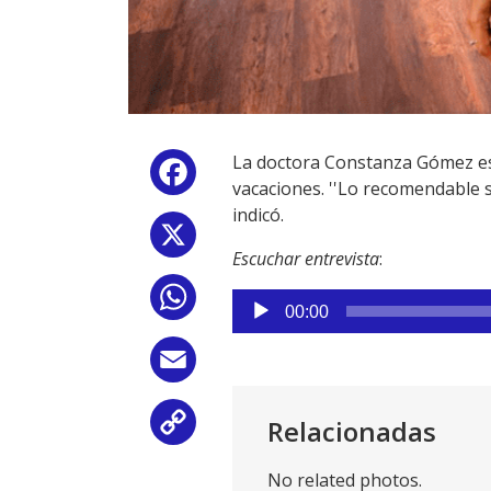
La doctora Constanza Gómez e
Facebook
vacaciones. ''Lo recomendable s
indicó.
X
Escuchar entrevista
:
WhatsApp
Reproductor
00:00
de
audio
Email
Relacionadas
Copy
Link
No related photos.