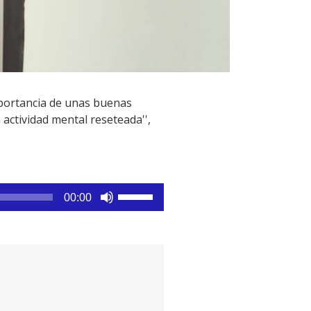
portancia de unas buenas
 actividad mental reseteada'',
Utiliza
00:00
las
teclas
de
flecha
arriba/abajo
para
aumentar