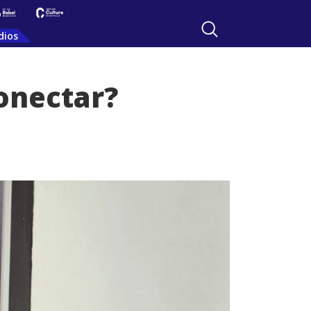
dios
onectar?