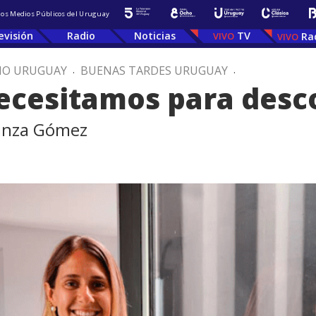
 los Medios Públicos del Uruguay
evisión
Radio
Noticias
TV
Ra
IO URUGUAY
.
BUENAS TARDES URUGUAY
.
necesitamos para desc
tanza Gómez