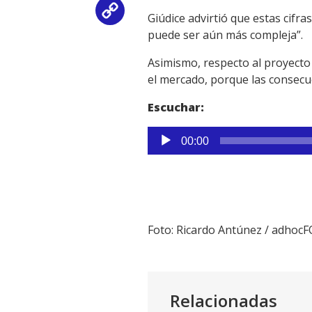
Copy
Giúdice advirtió que estas cifr
puede ser aún más compleja”.
Link
Asimismo, respecto al proyecto
el mercado, porque las consecue
Escuchar:
Reproductor
00:00
de
audio
Foto: Ricardo Antúnez / adhoc
Relacionadas