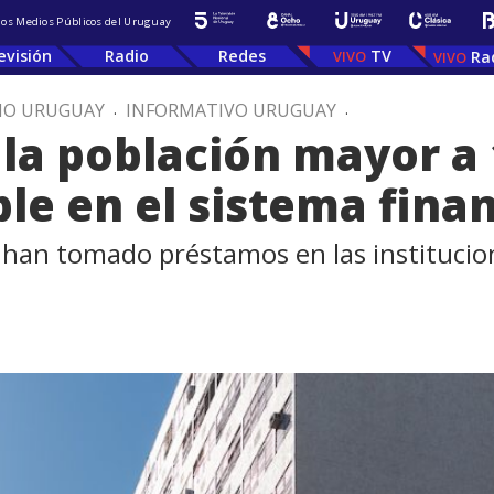
 los Medios Públicos del Uruguay
evisión
Radio
Redes
TV
Ra
IO URUGUAY
.
INFORMATIVO URUGUAY
.
 la población mayor a 
le en el sistema fina
 han tomado préstamos en las institucio