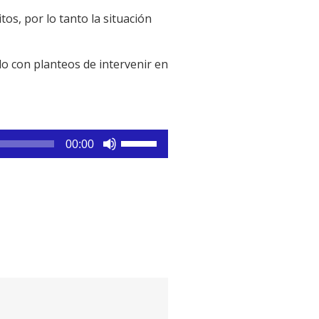
os, por lo tanto la situación
o con planteos de intervenir en
Utiliza
00:00
las
teclas
de
flecha
arriba/abajo
para
aumentar
o
disminuir
el