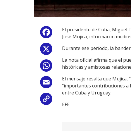
El presidente de Cuba, Miguel Dí
Facebook
José Mujica, informaron medios 
Durante ese período, la bandera 
X
La nota oficial afirma que el p
WhatsApp
históricas y amistosas relacione
El mensaje resalta que Mujica, "
Email
"importantes contribuciones a l
entre Cuba y Uruguay.
Copy
EFE
Link