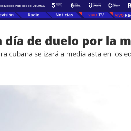
 los Medios Públicos del Uruguay
evisión
Radio
Noticias
TV
Ra
 día de duelo por la 
a cubana se izará a media asta en los edi