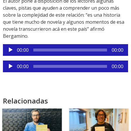
El autor pone a disposición de los lectores algunas
claves, pistas que ayuden a comprender un poco más
sobre la complejidad de este relación: “es una historia
que tiene mucho de novela y algunos momentos de esa
novela transcurrieron acá en este país” afirmó
Bergamino.
Reproductor
00:00
00:00
de
audio
Reproductor
00:00
00:00
de
audio
Relacionadas