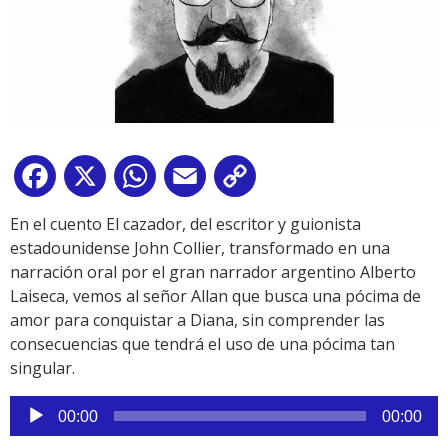
Facebook
X
WhatsApp
Email
Copy
Link
En el cuento El cazador, del escritor y guionista
estadounidense John Collier, transformado en una
narración oral por el gran narrador argentino Alberto
Laiseca, vemos al señor Allan que busca una pócima de
amor para conquistar a Diana, sin comprender las
consecuencias que tendrá el uso de una pócima tan
singular.
Reproductor
00:00
00:00
de