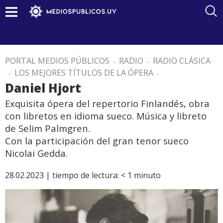
PORTAL MEDIOS PÚBLICOS
.
RADIO
.
RADIO CLÁSICA
.
LOS MEJORES TÍTULOS DE LA ÓPERA
.
Daniel Hjort
Exquisita ópera del repertorio Finlandés, obra
con libretos en idioma sueco. Música y libreto
de Selim Palmgren.
Con la participación del gran tenor sueco
Nicolai Gedda.
28.02.2023 |
tiempo de lectura:
< 1
minuto