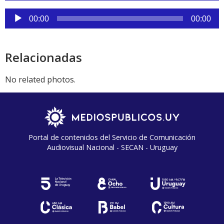
audio
Reproductor
00:00
00:00
de
audio
Relacionadas
No related photos.
Portal de contenidos del Servicio de Comunicación
Audiovisual Nacional - SECAN - Uruguay