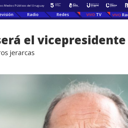
 los Medios Públicos del Uruguay
evisión
Radio
Redes
TV
Ra
será el vicepresidente
os jerarcas