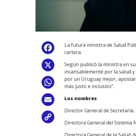
La futura ministra de Salud Púb
Facebook
cartera.
Según publicó la ministra en s
X
incansablemente por la salud y 
por un Uruguay mejor, apostand
WhatsApp
más justo e inclusivo”.
Los nombres
:
Email
Director General de Secretaría:
Copy
Directora General del Sistema N
Link
Directora General de la Salud: