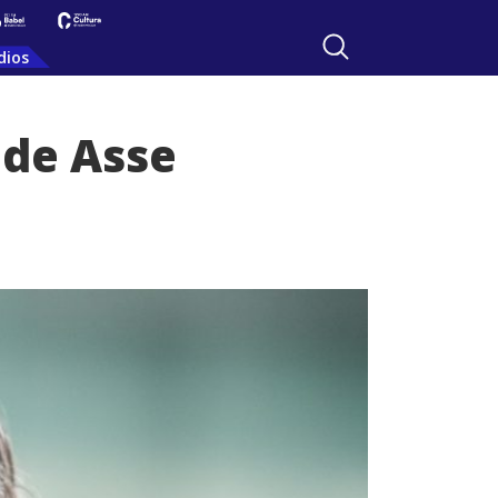
dios
 de Asse