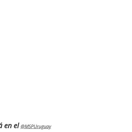
á en el
@MSPUruguay