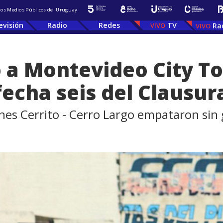
 los Medios Públicos del Uruguay
evisión
Radio
Redes
TV
Ra
 a Montevideo City To
fecha seis del Clausur
rnes Cerrito - Cerro Largo empataron sin 