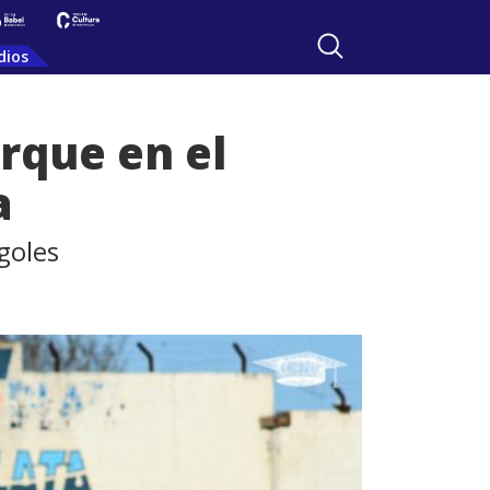
dios
rque en el
a
goles