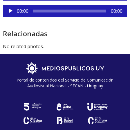
audio
Reproductor
00:00
00:00
de
audio
Relacionadas
No related photos.
Portal de contenidos del Servicio de Comunicación
Audiovisual Nacional - SECAN - Uruguay