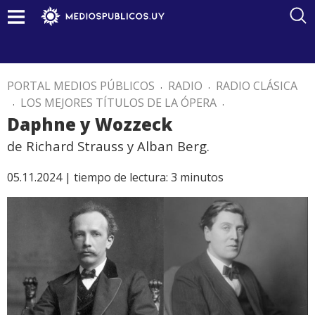
PORTAL MEDIOS PÚBLICOS
.
RADIO
.
RADIO CLÁSICA
.
LOS MEJORES TÍTULOS DE LA ÓPERA
.
Daphne y Wozzeck
de Richard Strauss y Alban Berg.
05.11.2024 |
tiempo de lectura:
3
minutos