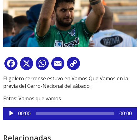
Facebook
X
WhatsApp
Email
Copy
Link
El golero cerrense estuvo en Vamos Que Vamos en la
previa del Cerro-Nacional del sábado.
Fotos: Vamos que vamos
Reproductor
00:00
00:00
de
audio
Relacionadas