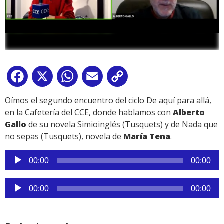
Facebook
X
WhatsApp
Email
Copy
Link
Oímos el segundo encuentro del ciclo De aquí para allá,
en la Cafetería del CCE, donde hablamos con
Alberto
Gallo
de su novela Simioinglés (Tusquets) y de Nada que
no sepas (Tusquets), novela de
María Tena
.
Reproductor
00:00
00:00
de
audio
Reproductor
00:00
00:00
de
audio