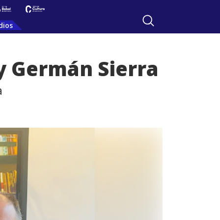
dios
 y Germán Sierra
a