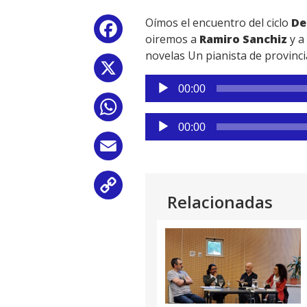
Oímos el encuentro del ciclo
De
Facebook
oiremos a
Ramiro Sanchiz
y a
novelas Un pianista de provinci
X
Reproductor
00:00
de
WhatsApp
audio
Reproductor
00:00
de
Email
audio
Copy
Relacionadas
Link