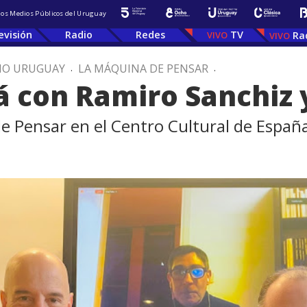
 los Medios Públicos del Uruguay
evisión
Radio
Redes
TV
Ra
IO URUGUAY
.
LA MÁQUINA DE PENSAR
.
lá con Ramiro Sanchiz
 de Pensar en el Centro Cultural de Españ