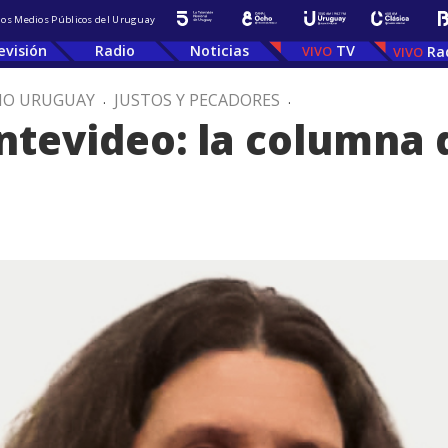
 los Medios Públicos del Uruguay
evisión
Radio
Noticias
TV
Ra
IO URUGUAY
.
JUSTOS Y PECADORES
.
ntevideo: la columna 