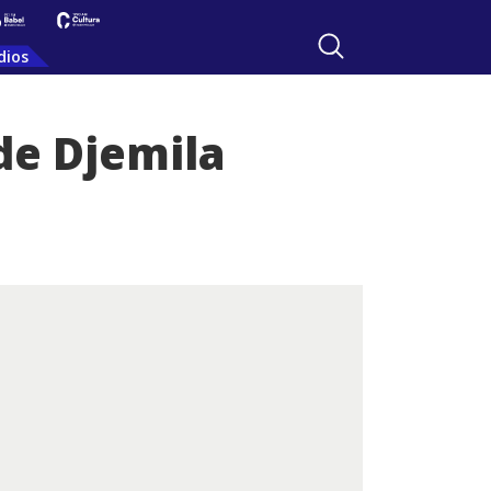
dios
de Djemila