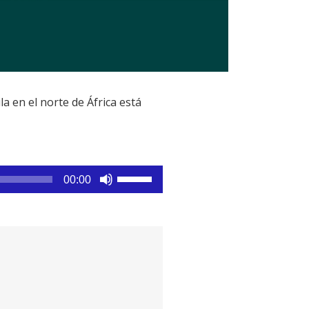
 en el norte de África está
Utiliza
00:00
las
teclas
de
flecha
arriba/abajo
para
aumentar
o