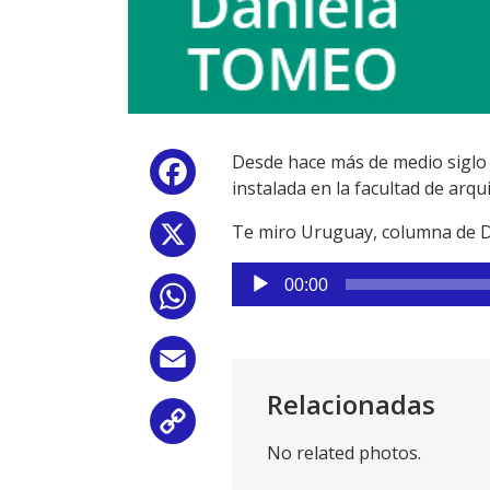
Desde hace más de medio siglo 
Facebook
instalada en la facultad de arqui
Te miro Uruguay, columna de 
X
Reproductor
00:00
WhatsApp
de
audio
Email
Relacionadas
Copy
No related photos.
Link