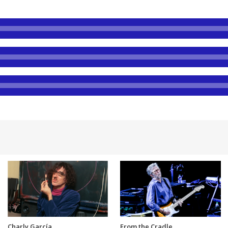
Charly García
From the Cradle