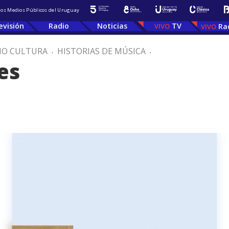
 los Medios Públicos del Uruguay
evisión
Radio
Noticias
TV
Ra
IO CULTURA
.
HISTORIAS DE MÚSICA
.
es