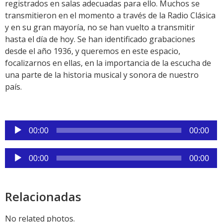
registrados en salas adecuadas para ello. Muchos se
transmitieron en el momento a través de la Radio Clásica
y en su gran mayoría, no se han vuelto a transmitir
hasta el día de hoy. Se han identificado grabaciones
desde el año 1936, y queremos en este espacio,
focalizarnos en ellas, en la importancia de la escucha de
una parte de la historia musical y sonora de nuestro
país.
Reproductor
00:00
00:00
de
audio
Reproductor
00:00
00:00
de
audio
Relacionadas
No related photos.