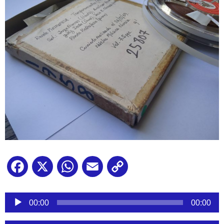
Facebook
X
WhatsApp
Email
Copy
Link
Reproductor
de
00:00
00:00
audio