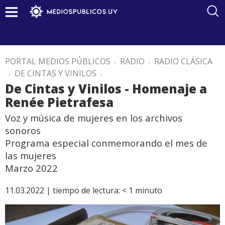
PORTAL MEDIOS PÚBLICOS
.
RADIO
.
RADIO CLÁSICA
.
DE CINTAS Y VINILOS
.
De Cintas y Vinilos - Homenaje a
Renée Pietrafesa
Voz y música de mujeres en los archivos
sonoros
Programa especial conmemorando el mes de
las mujeres
Marzo 2022
11.03.2022 |
tiempo de lectura:
< 1
minuto