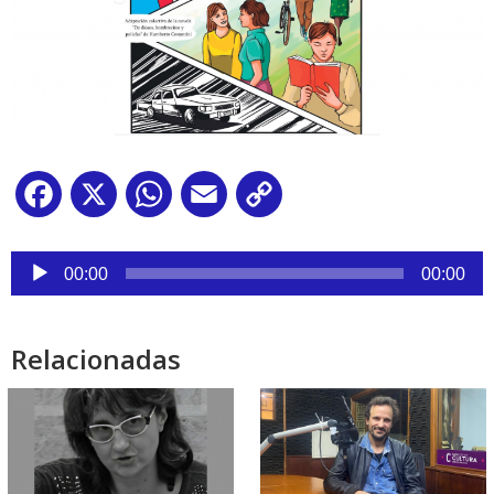
Facebook
X
WhatsApp
Email
Copy
Link
Reproductor
de
00:00
00:00
audio
Relacionadas