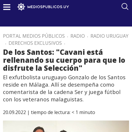
PORTAL MEDIOS PÚBLICOS
.
RADIO
.
RADIO URUGUAY
.
DERECHOS EXCLUSIVOS
.
De los Santos: "Cavani está
rellenando su cuerpo para que lo
disfrute la Selección"
El exfutbolista uruguayo Gonzalo de los Santos
reside en Málaga. Allí se desempeña como
comentarista de la cadena Ser y juega fútbol
con los veteranos malaguistas.
20.09.2022 |
tiempo de lectura:
< 1
minuto