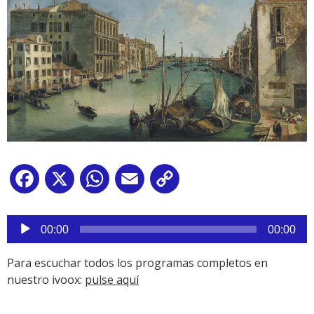
Facebook
X
WhatsApp
Email
Copy
Link
Reproductor
de
00:00
00:00
audio
Para escuchar todos los programas completos en
nuestro ivoox:
pulse aquí