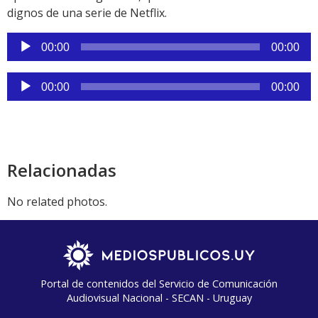
dignos de una serie de Netflix.
Reproductor
00:00
00:00
de
audio
Reproductor
00:00
00:00
de
audio
Relacionadas
No related photos.
Portal de contenidos del Servicio de Comunicación
Audiovisual Nacional - SECAN - Uruguay