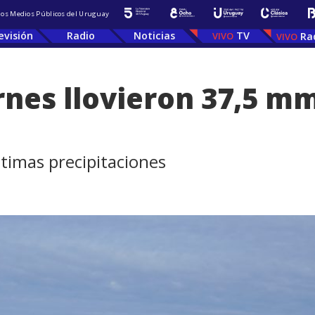
 los Medios Públicos del Uruguay
evisión
Radio
Noticias
TV
Ra
rnes llovieron 37,5 m
ltimas precipitaciones