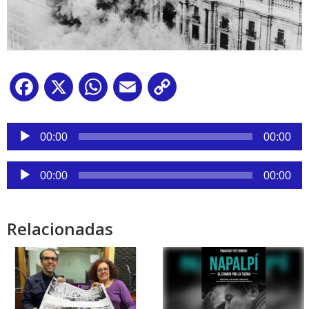
Facebook
X
WhatsApp
Email
Copy
Link
Reproductor
de
00:00
00:00
audio
Reproductor
00:00
00:00
de
audio
Relacionadas