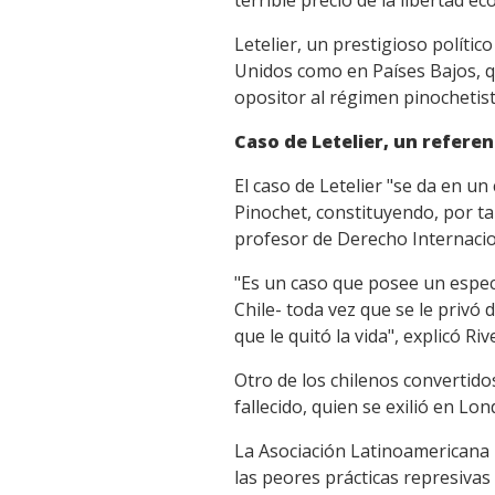
terrible precio de la libertad e
Letelier, un prestigioso polític
Unidos como en Países Bajos, q
opositor al régimen pinochetista,
Caso de Letelier, un refere
El caso de Letelier "se da en u
Pinochet, constituyendo, por ta
profesor de Derecho Internacion
"Es un caso que posee un especi
Chile- toda vez que se le privó
que le quitó la vida", explicó Ri
Otro de los chilenos convertid
fallecido, quien se exilió en Lo
La Asociación Latinoamericana 
las peores prácticas represivas 