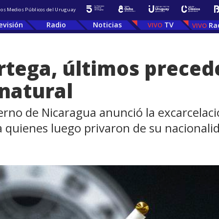
 los Medios Públicos del Uruguay
evisión
Radio
Noticias
TV
Ra
rtega, últimos preced
 natural
ierno de Nicaragua anunció la excarcelac
a quienes luego privaron de su nacionali