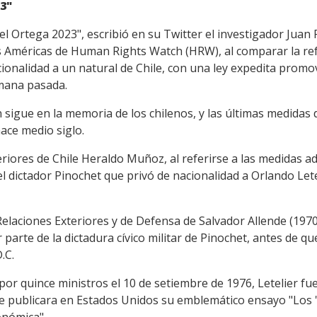
23"
l Ortega 2023", escribió en su Twitter el investigador Juan 
las Américas de Human Rights Watch (HRW), al comparar la re
cionalidad a un natural de Chile, con una ley expedita prom
emana pasada.
n sigue en la memoria de los chilenos, y las últimas medidas
ace medio siglo.
eriores de Chile Heraldo Muñoz, al referirse a las medidas 
del dictador Pinochet que privó de nacionalidad a Orlando Let
 Relaciones Exteriores y de Defensa de Salvador Allende (1970
r parte de la dictadura cívico militar de Pinochet, antes de q
.C.
por quince ministros el 10 de setiembre de 1976, Letelier f
e publicara en Estados Unidos su emblemático ensayo "Los 'C