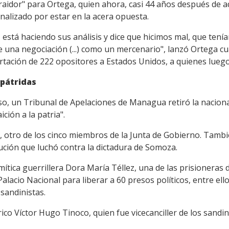
raidor" para Ortega, quien ahora, casi 44 años después de aq
onalizado por estar en la acera opuesta.
z está haciendo sus análisis y dice que hicimos mal, que te
de una negociación (...) como un mercenario", lanzó Ortega c
rtación de 222 opositores a Estados Unidos, a quienes luego
apátridas
so, un Tribunal de Apelaciones de Managua retiró la naciona
ción a la patria".
n, otro de los cinco miembros de la Junta de Gobierno. Tambi
ción que luchó contra la dictadura de Somoza.
 mítica guerrillera Dora María Téllez, una de las prisioneras
 Palacio Nacional para liberar a 60 presos políticos, entre el
sandinistas.
co Víctor Hugo Tinoco, quien fue vicecanciller de los sandin