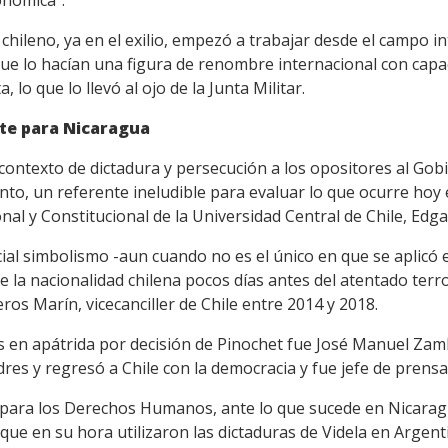
conómica".
o chileno, ya en el exilio, empezó a trabajar desde el campo i
ue lo hacían una figura de renombre internacional con capa
 lo que lo llevó al ojo de la Junta Militar.
nte para Nicaragua
n contexto de dictadura y persecución a los opositores al 
nto, un referente ineludible para evaluar lo que ocurre hoy 
al y Constitucional de la Universidad Central de Chile, Edg
al simbolismo -aun cuando no es el único en que se aplicó 
 de la nacionalidad chilena pocos días antes del atentado te
veros Marín, vicecanciller de Chile entre 2014 y 2018.
os en apátrida por decisión de Pinochet fue José Manuel Zam
ndres y regresó a Chile con la democracia y fue jefe de prens
para los Derechos Humanos, ante lo que sucede en Nicarag
que en su hora utilizaron las dictaduras de Videla en Argenti