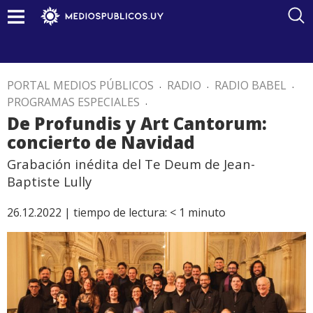
PORTAL MEDIOS PÚBLICOS
.
RADIO
.
RADIO BABEL
.
PROGRAMAS ESPECIALES
.
De Profundis y Art Cantorum:
concierto de Navidad
Grabación inédita del Te Deum de Jean-
Baptiste Lully
26.12.2022 |
tiempo de lectura:
< 1
minuto