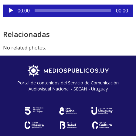
audio
Reproductor
00:00
00:00
de
audio
Relacionadas
No related photos.
Portal de contenidos del Servicio de Comunicación
Audiovisual Nacional - SECAN - Uruguay