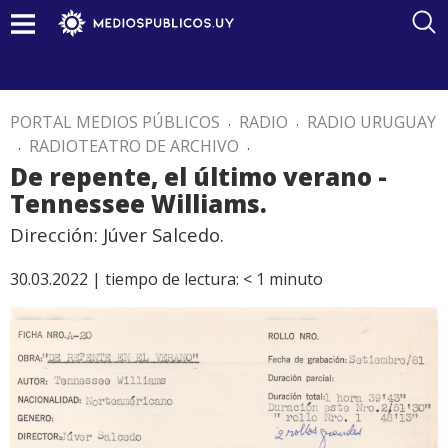
PORTAL MEDIOS PÚBLICOS
.
RADIO
.
RADIO URUGUAY
.
RADIOTEATRO DE ARCHIVO
.
De repente, el último verano -
Tennessee Williams.
Dirección: Júver Salcedo.
30.03.2022 |
tiempo de lectura:
< 1
minuto