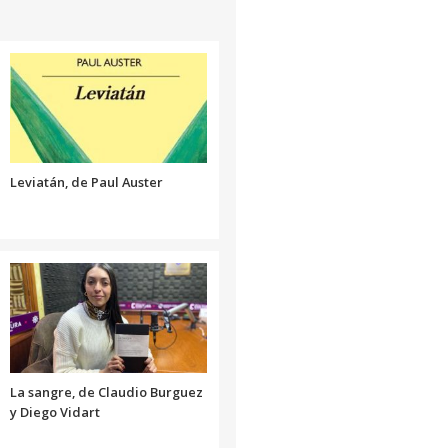
arriba/abajo
para
aumentar
o
disminuir
el
volumen.
Leviatán, de Paul Auster
La sangre, de Claudio Burguez
y Diego Vidart