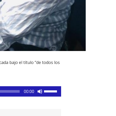
da bajo el título “de todos los
Utiliza
00:00
las
teclas
de
flecha