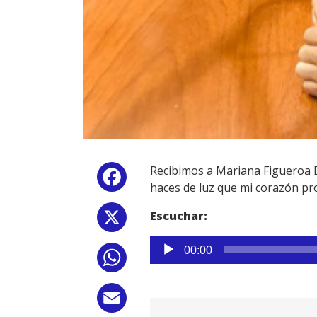
Recibimos a Mariana Figueroa Da
Facebook
haces de luz que mi corazón pr
Escuchar:
X
Reproductor
00:00
WhatsApp
de
audio
Email