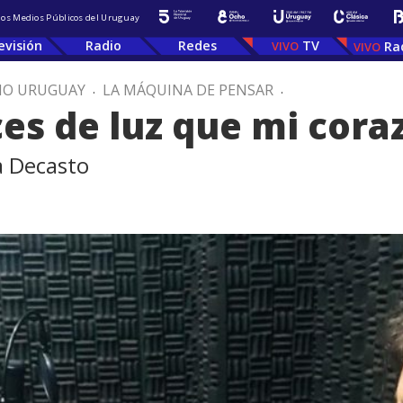
 los Medios Públicos del Uruguay
evisión
Radio
Redes
TV
Ra
IO URUGUAY
.
LA MÁQUINA DE PENSAR
.
ces de luz que mi cor
a Decasto