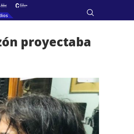
dios
azón proyectaba