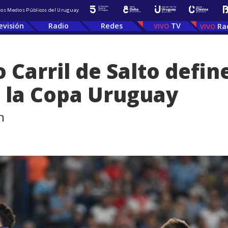
 los Medios Públicos del Uruguay
evisión
Radio
Redes
TV
Ra
 Carril de Salto defin
e la Copa Uruguay
n