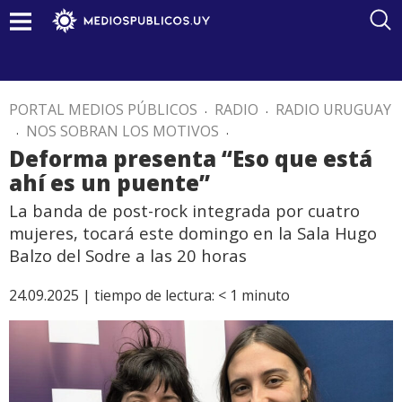
PORTAL MEDIOS PÚBLICOS
.
RADIO
.
RADIO URUGUAY
.
NOS SOBRAN LOS MOTIVOS
.
Deforma presenta “Eso que está
ahí es un puente”
La banda de post-rock integrada por cuatro
mujeres, tocará este domingo en la Sala Hugo
Balzo del Sodre a las 20 horas
24.09.2025 |
tiempo de lectura:
< 1
minuto