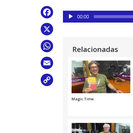
Reproductor
Facebook
de
00:00
audio
X
WhatsApp
Relacionadas
Email
Copy
Link
Magic Time