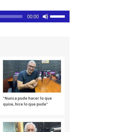
Utiliza
00:00
las
teclas
de
flecha
arriba/abajo
para
aumentar
o
disminuir
el
volumen.
"Nunca pude hacer lo que
quise, hice lo que pude"