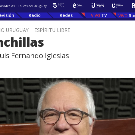
 los Medios Públicos del Uruguay
evisión
Radio
Redes
TV
Ra
IO URUGUAY
.
ESPÍRITU LIBRE
.
chillas
uis Fernando Iglesias