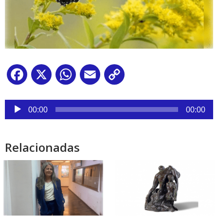
Facebook
X
WhatsApp
Email
Copy
Link
Reproductor
de
00:00
00:00
audio
Relacionadas