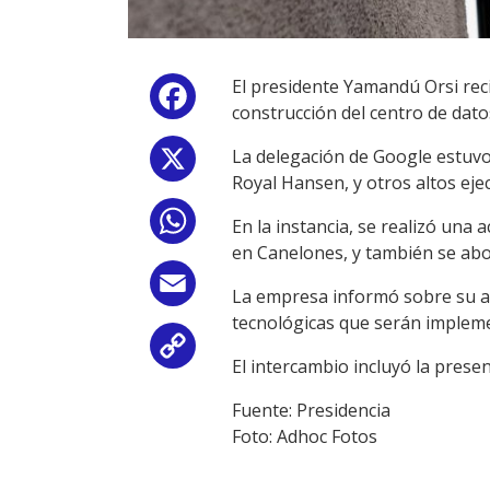
El presidente Yamandú Orsi rec
Facebook
construcción del centro de datos 
La delegación de Google estuvo 
X
Royal Hansen, y otros altos eje
WhatsApp
En la instancia, se realizó una 
en Canelones, y también se abord
Email
La empresa informó sobre su a
tecnológicas que serán impleme
Copy
El intercambio incluyó la presen
Link
Fuente: Presidencia
Foto: Adhoc Fotos