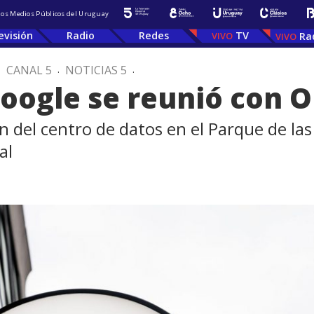
 los Medios Públicos del Uruguay
evisión
Radio
Redes
TV
Ra
.
CANAL 5
.
NOTICIAS 5
.
oogle se reunió con O
 del centro de datos en el Parque de las 
al