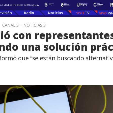
 los Medios Públicos del Uruguay
evisión
Radio
Noticias
TV
Ra
.
CANAL 5
.
NOTICIAS 5
.
ió con representantes
do una solución prác
informó que “se están buscando alternati