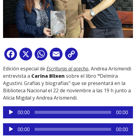
Facebook
X
WhatsApp
Email
Copy
Link
Edición especial de
Escrituras al acecho
, Andrea Arismendi
entrevista a
Carina Blixen
sobre el libro
"
Delmira
Agustini. Grafías y biografías" que se presentará en la
Biblioteca Nacional el 22 de noviembre a las 19 h junto a
Alicia Migdal y Andrea Arismendi.
Reproductor
00:00
00:00
de
audio
Reproductor
00:00
00:00
de