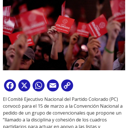
Facebook
X
WhatsApp
Email
Copy
Link
El Comité Ejecutivo Nacional del Partido Colorado (PC)
convocó para el 15 de marzo a la Convención Nacional a
pedido de un grupo de convencionales que propone un
“llamado a la disciplina y cohesión de los cuadros
partidarios para actuar en apoyo a las listas y