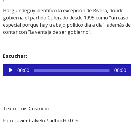
Harguindeguy identificó la excepción de Rivera, donde
gobierna el partido Colorado desde 1995 como “un caso
especial porque hay trabajo político día a día”, además de
contar con “la ventaja de ser gobierno”.
Escuchar:
Reproductor
00:00
00:00
de
audio
Texto: Luis Custodio
Foto: Javier Calvelo / adhocFOTOS