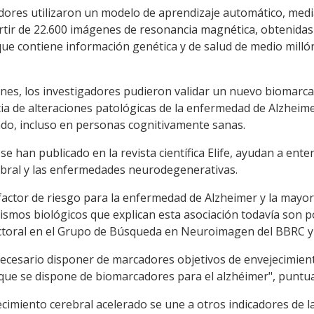
dores utilizaron un modelo de aprendizaje automático, median
rtir de 22.600 imágenes de resonancia magnética, obtenidas
ue contiene información genética y de salud de medio millón
genes, los investigadores pudieron validar un nuevo biomarc
ia de alteraciones patológicas de la enfermedad de Alzheime
ado, incluso en personas cognitivamente sanas.
se han publicado en la revista científica Elife, ayudan a ente
ebral y las enfermedades neurodegenerativas.
 factor de riesgo para la enfermedad de Alzheimer y la mayo
smos biológicos que explican esta asociación todavía son po
ctoral en el Grupo de Búsqueda en Neuroimagen del BBRC y 
 necesario disponer de marcadores objetivos de envejecimient
l que se dispone de biomarcadores para el alzhéimer", puntua
cimiento cerebral acelerado se une a otros indicadores de l