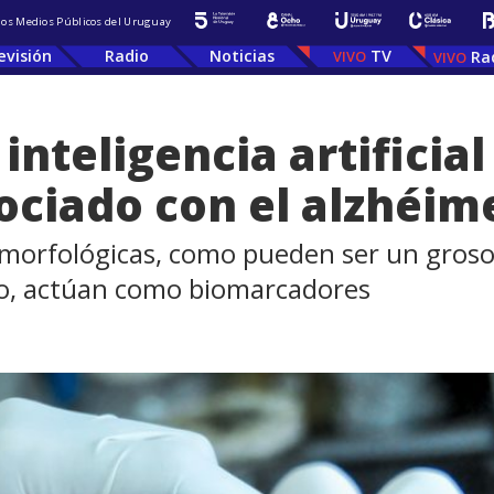
 los Medios Públicos del Uruguay
evisión
Radio
Noticias
TV
Ra
inteligencia artificia
ciado con el alzhéim
 morfológicas, como pueden ser un groso
ro, actúan como biomarcadores