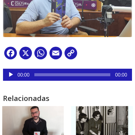
Facebook
X
WhatsApp
Email
Copy
Link
Reproductor
de
00:00
00:00
audio
Relacionadas