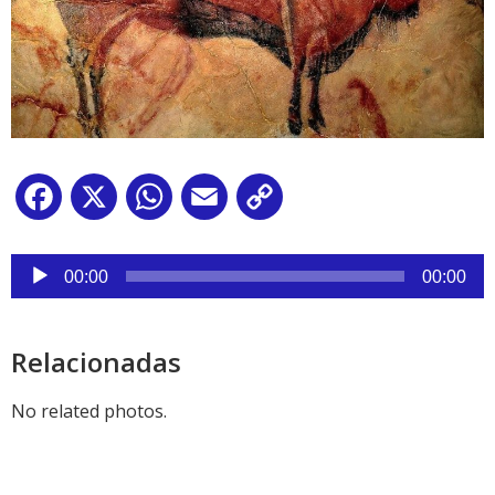
Facebook
X
WhatsApp
Email
Copy
Link
Reproductor
de
00:00
00:00
audio
Relacionadas
No related photos.